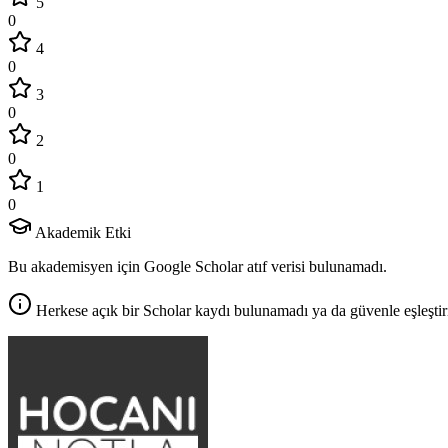
5
0
4
0
3
0
2
0
1
0
Akademik Etki
Bu akademisyen için Google Scholar atıf verisi bulunamadı.
Herkese açık bir Scholar kaydı bulunamadı ya da güvenle eşleştir