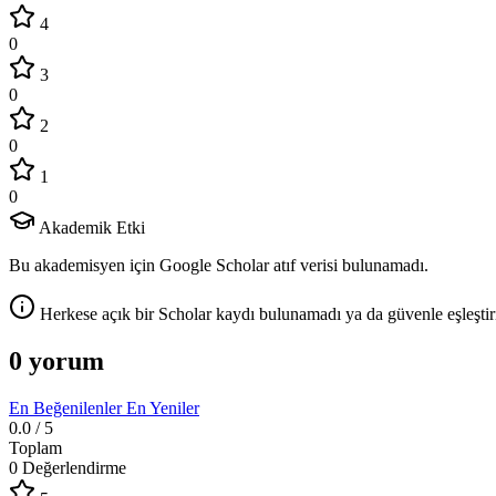
4
0
3
0
2
0
1
0
Akademik Etki
Bu akademisyen için Google Scholar atıf verisi bulunamadı.
Herkese açık bir Scholar kaydı bulunamadı ya da güvenle eşleştir
0 yorum
En Beğenilenler
En Yeniler
0.0
/ 5
Toplam
0 Değerlendirme