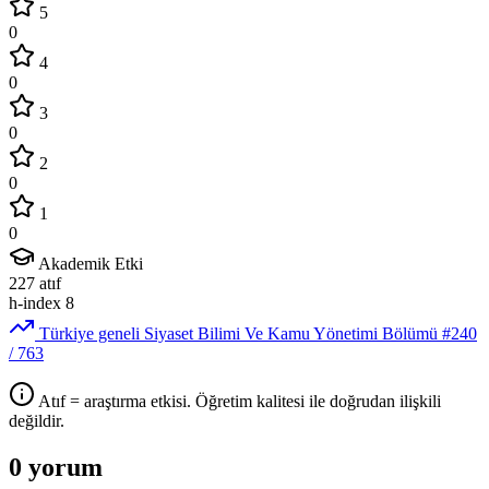
5
0
4
0
3
0
2
0
1
0
Akademik Etki
227
atıf
h-index
8
Türkiye geneli Siyaset Bilimi Ve Kamu Yönetimi Bölümü
#240
/ 763
Atıf = araştırma etkisi. Öğretim kalitesi ile doğrudan ilişkili
değildir.
0 yorum