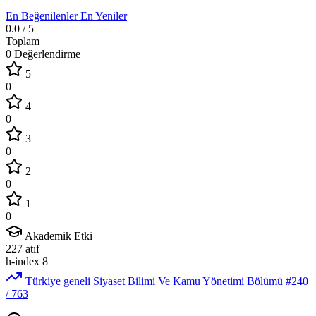
En Beğenilenler
En Yeniler
0.0
/ 5
Toplam
0 Değerlendirme
5
0
4
0
3
0
2
0
1
0
Akademik Etki
227
atıf
h-index
8
Türkiye geneli Siyaset Bilimi Ve Kamu Yönetimi Bölümü
#240
/ 763