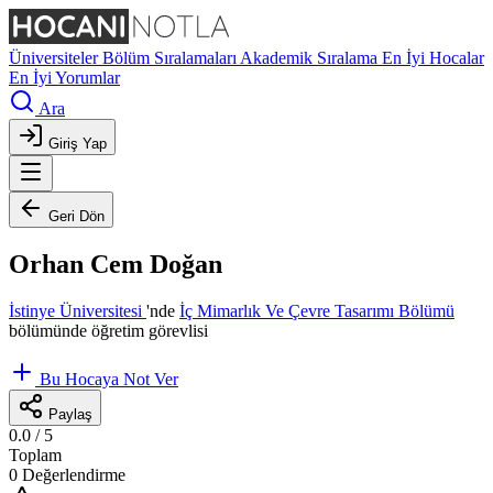
Üniversiteler
Bölüm Sıralamaları
Akademik Sıralama
En İyi Hocalar
En İyi Yorumlar
Ara
Giriş Yap
Geri Dön
Orhan Cem Doğan
İstinye Üniversitesi
'nde
İç Mimarlık Ve Çevre Tasarımı Bölümü
bölümünde öğretim görevlisi
Bu Hocaya Not Ver
Paylaş
0.0
/ 5
Toplam
0 Değerlendirme