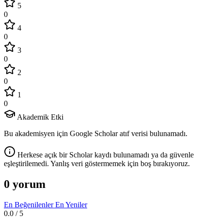
5
0
4
0
3
0
2
0
1
0
Akademik Etki
Bu akademisyen için Google Scholar atıf verisi bulunamadı.
Herkese açık bir Scholar kaydı bulunamadı ya da güvenle
eşleştirilemedi. Yanlış veri göstermemek için boş bırakıyoruz.
0 yorum
En Beğenilenler
En Yeniler
0.0
/ 5