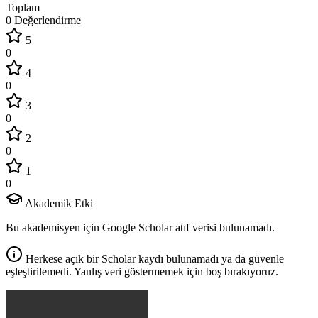
Toplam
0 Değerlendirme
5
0
4
0
3
0
2
0
1
0
Akademik Etki
Bu akademisyen için Google Scholar atıf verisi bulunamadı.
Herkese açık bir Scholar kaydı bulunamadı ya da güvenle
eşleştirilemedi. Yanlış veri göstermemek için boş bırakıyoruz.