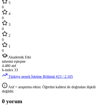
5
0
4
0
3
0
2
0
1
0
Akademik Etki
tahmini eşleşme
4.480
atıf
h-index
33
Türkiye geneli İşletme Bölümü
#23
/ 2.105
Atıf = araştırma etkisi. Öğretim kalitesi ile doğrudan ilişkili
değildir.
0 yorum