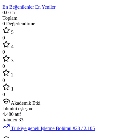
En Beğenilenler
En Yeniler
0.0
/ 5
Toplam
0 Değerlendirme
5
0
4
0
3
0
2
0
1
0
Akademik Etki
tahmini eşleşme
4.480
atıf
h-index
33
Türkiye geneli İşletme Bölümü
#23
/ 2.105