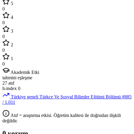
5
0
4
0
3
0
2
0
1
0
Akademik Etki
tahmini eşleşme
27
atıf
h-index
0
Türkiye geneli Türkçe Ve Sosyal Bilimler Eğitimi Bölümü
#885
/ 1.011
Atıf = araştırma etkisi. Öğretim kalitesi ile doğrudan ilişkili
değildir.
0 yorum