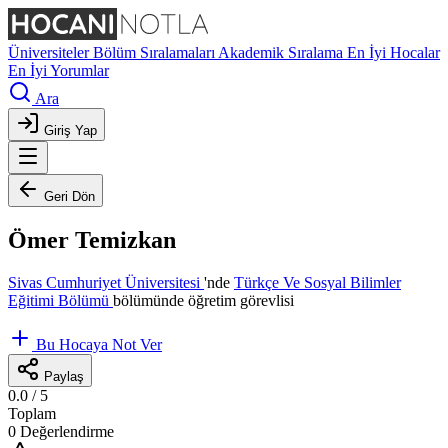
Üniversiteler
Bölüm Sıralamaları
Akademik Sıralama
En İyi Hocalar
En İyi Yorumlar
Ara
Giriş Yap
Geri Dön
Ömer Temizkan
Sivas Cumhuriyet Üniversitesi
'nde
Türkçe Ve Sosyal Bilimler
Eğitimi Bölümü
bölümünde öğretim görevlisi
Bu Hocaya Not Ver
Paylaş
0.0
/ 5
Toplam
0 Değerlendirme