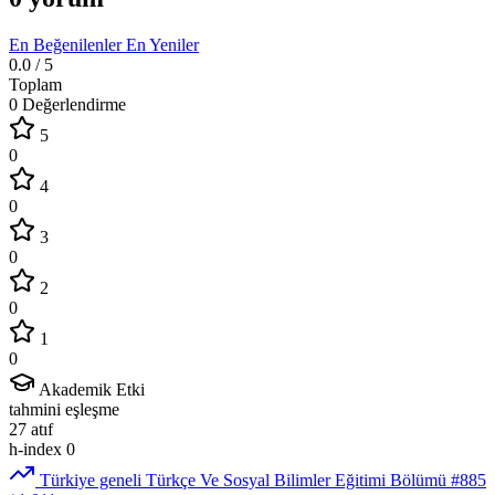
En Beğenilenler
En Yeniler
0.0
/ 5
Toplam
0 Değerlendirme
5
0
4
0
3
0
2
0
1
0
Akademik Etki
tahmini eşleşme
27
atıf
h-index
0
Türkiye geneli Türkçe Ve Sosyal Bilimler Eğitimi Bölümü
#885