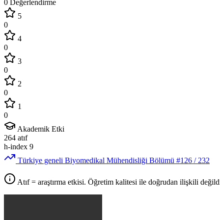
0 Değerlendirme
5
0
4
0
3
0
2
0
1
0
Akademik Etki
264
atıf
h-index
9
Türkiye geneli Biyomedikal Mühendisliği Bölümü
#126
/ 232
Atıf = araştırma etkisi. Öğretim kalitesi ile doğrudan ilişkili değildi