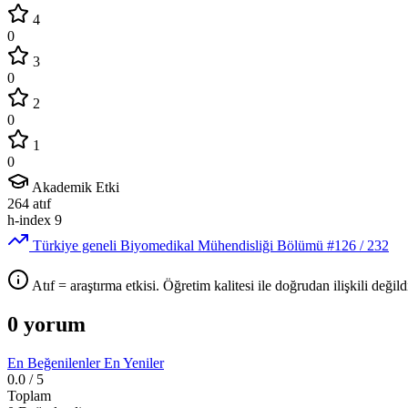
4
0
3
0
2
0
1
0
Akademik Etki
264
atıf
h-index
9
Türkiye geneli Biyomedikal Mühendisliği Bölümü
#126
/ 232
Atıf = araştırma etkisi. Öğretim kalitesi ile doğrudan ilişkili değildi
0 yorum
En Beğenilenler
En Yeniler
0.0
/ 5
Toplam