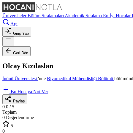
Üniversiteler
Bölüm Sıralamaları
Akademik Sıralama
En İyi Hocalar
Ara
Giriş Yap
Geri Dön
Olcay Kızılaslan
İnönü Üniversitesi
'nde
Biyomedikal Mühendisliği Bölümü
bölümünde
Bu Hocaya Not Ver
Paylaş
0.0
/ 5
Toplam
0 Değerlendirme
5
0