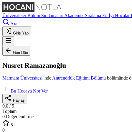
Üniversiteler
Bölüm Sıralamaları
Akademik Sıralama
En İyi Hocalar
Ara
Giriş Yap
Geri Dön
Nusret Ramazanoğlu
Marmara Üniversitesi
'nde
Antrenörlük Eğitimi Bölümü
bölümünde öğ
Bu Hocaya Not Ver
Paylaş
0.0
/ 5
Toplam
0 Değerlendirme
5
0