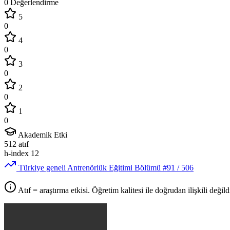
0 Değerlendirme
5
0
4
0
3
0
2
0
1
0
Akademik Etki
512
atıf
h-index
12
Türkiye geneli Antrenörlük Eğitimi Bölümü
#91
/ 506
Atıf = araştırma etkisi. Öğretim kalitesi ile doğrudan ilişkili değildi