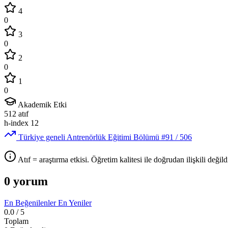
4
0
3
0
2
0
1
0
Akademik Etki
512
atıf
h-index
12
Türkiye geneli Antrenörlük Eğitimi Bölümü
#91
/ 506
Atıf = araştırma etkisi. Öğretim kalitesi ile doğrudan ilişkili değildi
0 yorum
En Beğenilenler
En Yeniler
0.0
/ 5
Toplam