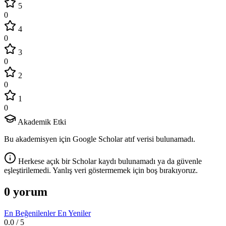
5
0
4
0
3
0
2
0
1
0
Akademik Etki
Bu akademisyen için Google Scholar atıf verisi bulunamadı.
Herkese açık bir Scholar kaydı bulunamadı ya da güvenle
eşleştirilemedi. Yanlış veri göstermemek için boş bırakıyoruz.
0 yorum
En Beğenilenler
En Yeniler
0.0
/ 5