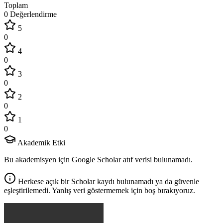
Toplam
0 Değerlendirme
5
0
4
0
3
0
2
0
1
0
Akademik Etki
Bu akademisyen için Google Scholar atıf verisi bulunamadı.
Herkese açık bir Scholar kaydı bulunamadı ya da güvenle
eşleştirilemedi. Yanlış veri göstermemek için boş bırakıyoruz.