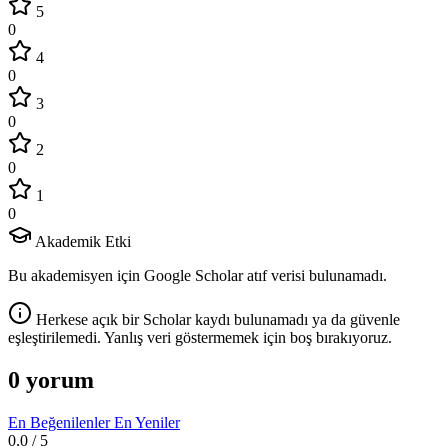
5
0
4
0
3
0
2
0
1
0
Akademik Etki
Bu akademisyen için Google Scholar atıf verisi bulunamadı.
Herkese açık bir Scholar kaydı bulunamadı ya da güvenle
eşleştirilemedi. Yanlış veri göstermemek için boş bırakıyoruz.
0 yorum
En Beğenilenler
En Yeniler
0.0
/ 5