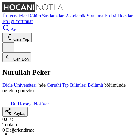
Üniversiteler
Bölüm Sıralamaları
Akademik Sıralama
En İyi Hocalar
En İyi Yorumlar
Ara
Giriş Yap
Geri Dön
Nurullah Peker
Dicle Üniversitesi
'nde
Cerrahi Tıp Bilimleri Bölümü
bölümünde
öğretim görevlisi
Bu Hocaya Not Ver
Paylaş
0.0
/ 5
Toplam
0 Değerlendirme