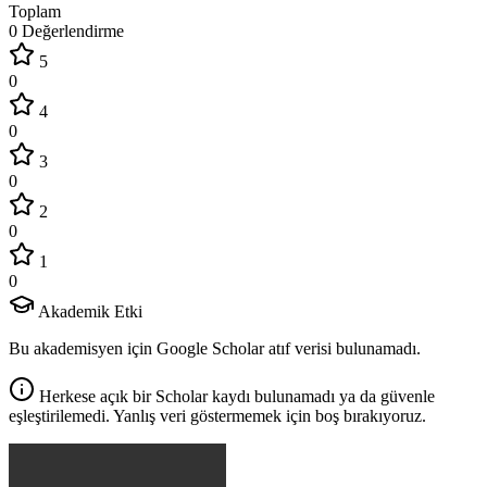
Toplam
0 Değerlendirme
5
0
4
0
3
0
2
0
1
0
Akademik Etki
Bu akademisyen için Google Scholar atıf verisi bulunamadı.
Herkese açık bir Scholar kaydı bulunamadı ya da güvenle
eşleştirilemedi. Yanlış veri göstermemek için boş bırakıyoruz.