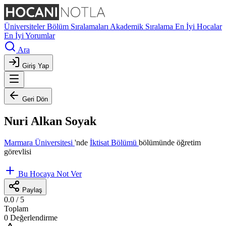
Üniversiteler
Bölüm Sıralamaları
Akademik Sıralama
En İyi Hocalar
En İyi Yorumlar
Ara
Giriş Yap
Geri Dön
Nuri Alkan Soyak
Marmara Üniversitesi
'nde
İktisat Bölümü
bölümünde öğretim
görevlisi
Bu Hocaya Not Ver
Paylaş
0.0
/ 5
Toplam
0 Değerlendirme