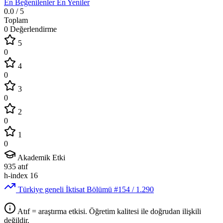
En Beğenilenler
En Yeniler
0.0
/ 5
Toplam
0 Değerlendirme
5
0
4
0
3
0
2
0
1
0
Akademik Etki
935
atıf
h-index
16
Türkiye geneli İktisat Bölümü
#154
/ 1.290
Atıf = araştırma etkisi. Öğretim kalitesi ile doğrudan ilişkili
değildir.