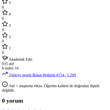
5
0
4
0
3
0
2
0
1
0
Akademik Etki
935
atıf
h-index
16
Türkiye geneli İktisat Bölümü
#154
/ 1.290
Atıf = araştırma etkisi. Öğretim kalitesi ile doğrudan ilişkili
değildir.
0 yorum