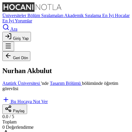
Üniversiteler
Bölüm Sıralamaları
Akademik Sıralama
En İyi Hocalar
En İyi Yorumlar
Ara
Giriş Yap
Geri Dön
Nurhan Akbulut
Atatürk Üniversitesi
'nde
Tasarım Bölümü
bölümünde öğretim
görevlisi
Bu Hocaya Not Ver
Paylaş
0.0
/ 5
Toplam
0 Değerlendirme