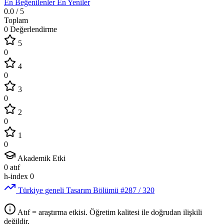
En Beğenilenler
En Yeniler
0.0
/ 5
Toplam
0 Değerlendirme
5
0
4
0
3
0
2
0
1
0
Akademik Etki
0
atıf
h-index
0
Türkiye geneli Tasarım Bölümü
#287
/ 320
Atıf = araştırma etkisi. Öğretim kalitesi ile doğrudan ilişkili
değildir.