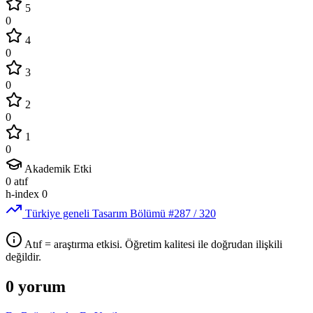
5
0
4
0
3
0
2
0
1
0
Akademik Etki
0
atıf
h-index
0
Türkiye geneli Tasarım Bölümü
#287
/ 320
Atıf = araştırma etkisi. Öğretim kalitesi ile doğrudan ilişkili
değildir.
0 yorum