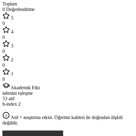
Toplam
0 Değerlendirme
5
0
4
0
3
0
2
0
1
0
Akademik Etki
tahmini eşleşme
53
atıf
h-index
2
Atıf = araştırma etkisi. Öğretim kalitesi ile doğrudan ilişkili
değildir.