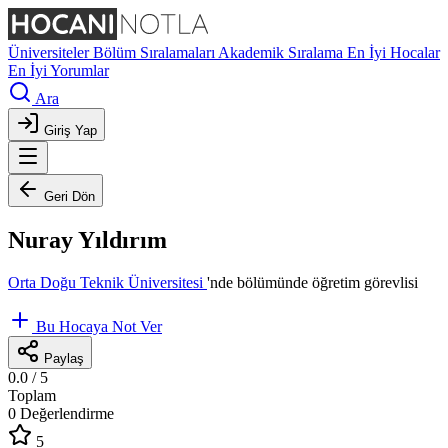
Üniversiteler
Bölüm Sıralamaları
Akademik Sıralama
En İyi Hocalar
En İyi Yorumlar
Ara
Giriş Yap
Geri Dön
Nuray Yıldırım
Orta Doğu Teknik Üniversitesi
'nde
bölümünde öğretim görevlisi
Bu Hocaya Not Ver
Paylaş
0.0
/ 5
Toplam
0 Değerlendirme
5