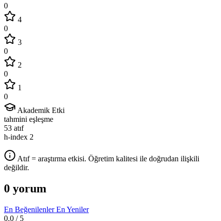
0
4
0
3
0
2
0
1
0
Akademik Etki
tahmini eşleşme
53
atıf
h-index
2
Atıf = araştırma etkisi. Öğretim kalitesi ile doğrudan ilişkili
değildir.
0 yorum
En Beğenilenler
En Yeniler
0.0
/ 5