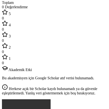
Toplam
0 Değerlendirme
5
0
4
0
3
0
2
0
1
0
Akademik Etki
Bu akademisyen için Google Scholar atıf verisi bulunamadı.
Herkese açık bir Scholar kaydı bulunamadı ya da güvenle
eşleştirilemedi. Yanlış veri göstermemek için boş bırakıyoruz.