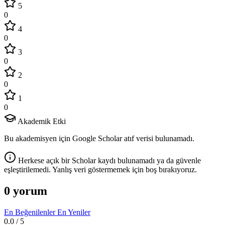
5
0
4
0
3
0
2
0
1
0
Akademik Etki
Bu akademisyen için Google Scholar atıf verisi bulunamadı.
Herkese açık bir Scholar kaydı bulunamadı ya da güvenle
eşleştirilemedi. Yanlış veri göstermemek için boş bırakıyoruz.
0 yorum
En Beğenilenler
En Yeniler
0.0
/ 5