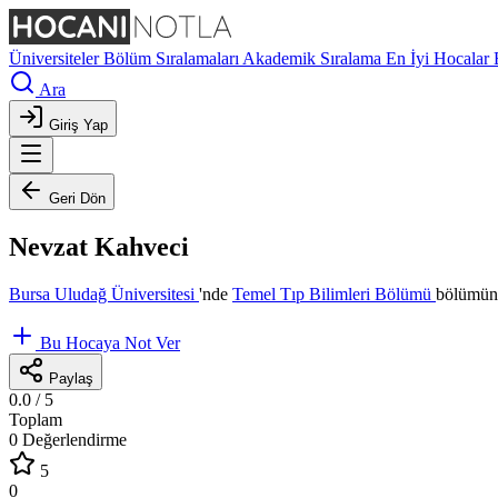
Üniversiteler
Bölüm Sıralamaları
Akademik Sıralama
En İyi Hocalar
Ara
Giriş Yap
Geri Dön
Nevzat Kahveci
Bursa Uludağ Üniversitesi
'nde
Temel Tıp Bilimleri Bölümü
bölümünd
Bu Hocaya Not Ver
Paylaş
0.0
/ 5
Toplam
0 Değerlendirme
5
0