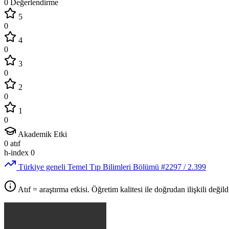
0 Değerlendirme
5
0
4
0
3
0
2
0
1
0
Akademik Etki
0
atıf
h-index
0
Türkiye geneli Temel Tıp Bilimleri Bölümü
#2297
/ 2.399
Atıf = araştırma etkisi. Öğretim kalitesi ile doğrudan ilişkili değildi