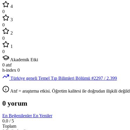
4
0
3
0
2
0
1
0
Akademik Etki
0
atıf
h-index
0
Türkiye geneli Temel Tıp Bilimleri Bölümü
#2297
/ 2.399
Atıf = araştırma etkisi. Öğretim kalitesi ile doğrudan ilişkili değildi
0 yorum
En Beğenilenler
En Yeniler
0.0
/ 5
Toplam