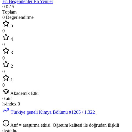
En Beğenilenler
En Yeniler
0.0
/ 5
Toplam
0 Değerlendirme
5
0
4
0
3
0
2
0
1
0
Akademik Etki
0
atıf
h-index
0
Türkiye geneli Kimya Bölümü
#1265
/ 1.322
Atıf = araştırma etkisi. Öğretim kalitesi ile doğrudan ilişkili
değildir.