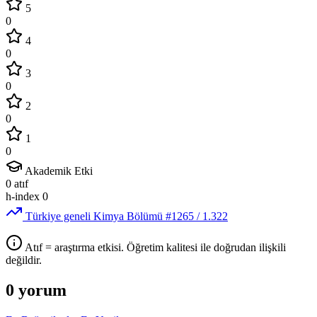
5
0
4
0
3
0
2
0
1
0
Akademik Etki
0
atıf
h-index
0
Türkiye geneli Kimya Bölümü
#1265
/ 1.322
Atıf = araştırma etkisi. Öğretim kalitesi ile doğrudan ilişkili
değildir.
0 yorum