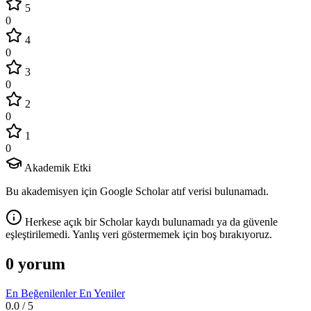
5
0
4
0
3
0
2
0
1
0
Akademik Etki
Bu akademisyen için Google Scholar atıf verisi bulunamadı.
Herkese açık bir Scholar kaydı bulunamadı ya da güvenle
eşleştirilemedi. Yanlış veri göstermemek için boş bırakıyoruz.
0 yorum
En Beğenilenler
En Yeniler
0.0
/ 5