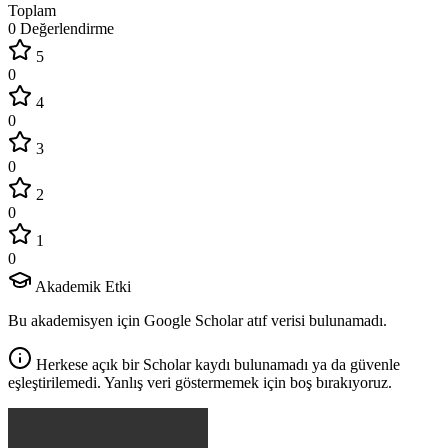
Toplam
0 Değerlendirme
5
0
4
0
3
0
2
0
1
0
Akademik Etki
Bu akademisyen için Google Scholar atıf verisi bulunamadı.
Herkese açık bir Scholar kaydı bulunamadı ya da güvenle
eşleştirilemedi. Yanlış veri göstermemek için boş bırakıyoruz.