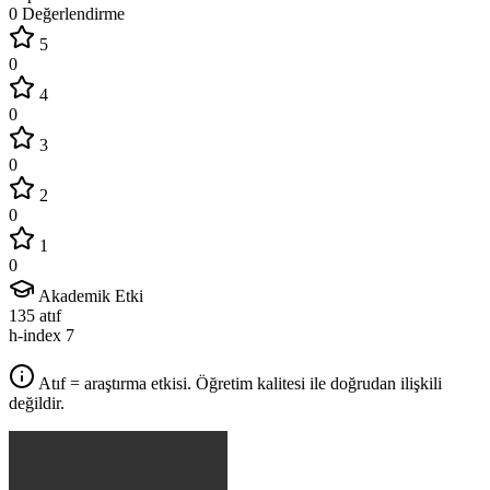
0 Değerlendirme
5
0
4
0
3
0
2
0
1
0
Akademik Etki
135
atıf
h-index
7
Atıf = araştırma etkisi. Öğretim kalitesi ile doğrudan ilişkili
değildir.