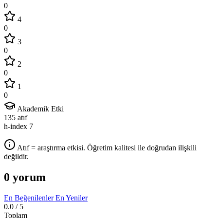
0
4
0
3
0
2
0
1
0
Akademik Etki
135
atıf
h-index
7
Atıf = araştırma etkisi. Öğretim kalitesi ile doğrudan ilişkili
değildir.
0 yorum
En Beğenilenler
En Yeniler
0.0
/ 5
Toplam