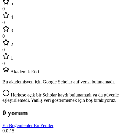
5
0
4
0
3
0
2
0
1
0
Akademik Etki
Bu akademisyen için Google Scholar atıf verisi bulunamadı.
Herkese açık bir Scholar kaydı bulunamadı ya da güvenle
eşleştirilemedi. Yanlış veri göstermemek için boş bırakıyoruz.
0 yorum
En Beğenilenler
En Yeniler
0.0
/ 5