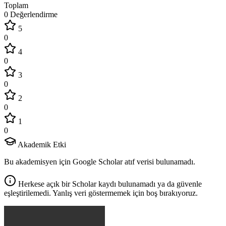
Toplam
0 Değerlendirme
5
0
4
0
3
0
2
0
1
0
Akademik Etki
Bu akademisyen için Google Scholar atıf verisi bulunamadı.
Herkese açık bir Scholar kaydı bulunamadı ya da güvenle
eşleştirilemedi. Yanlış veri göstermemek için boş bırakıyoruz.