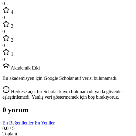
0
4
0
3
0
2
0
1
0
Akademik Etki
Bu akademisyen için Google Scholar atıf verisi bulunamadı.
Herkese açık bir Scholar kaydı bulunamadı ya da güvenle
eşleştirilemedi. Yanlış veri göstermemek için boş bırakıyoruz.
0 yorum
En Beğenilenler
En Yeniler
0.0
/ 5
Toplam