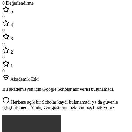
0 Değerlendirme
5
0
4
0
3
0
2
0
1
0
Akademik Etki
Bu akademisyen için Google Scholar atıf verisi bulunamadı.
Herkese açık bir Scholar kaydı bulunamadı ya da güvenle
eşleştirilemedi. Yanlış veri göstermemek için boş bırakıyoruz.