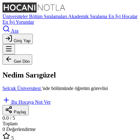
Üniversiteler
Bölüm Sıralamaları
Akademik Sıralama
En İyi Hocalar
En İyi Yorumlar
Ara
Giriş Yap
Geri Dön
Nedim Sarıgüzel
Selçuk Üniversitesi
'nde
bölümünde öğretim görevlisi
Bu Hocaya Not Ver
Paylaş
0.0
/ 5
Toplam
0 Değerlendirme
5