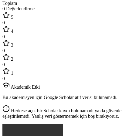
Toplam
0 Değerlendirme
5
0
4
0
3
0
2
0
1
0
Akademik Etki
Bu akademisyen için Google Scholar atıf verisi bulunamadı.
Herkese açık bir Scholar kaydı bulunamadı ya da güvenle
eşleştirilemedi. Yanlış veri göstermemek için boş bırakıyoruz.