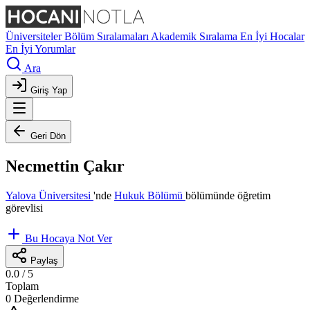
Üniversiteler
Bölüm Sıralamaları
Akademik Sıralama
En İyi Hocalar
En İyi Yorumlar
Ara
Giriş Yap
Geri Dön
Necmettin Çakır
Yalova Üniversitesi
'nde
Hukuk Bölümü
bölümünde öğretim
görevlisi
Bu Hocaya Not Ver
Paylaş
0.0
/ 5
Toplam
0 Değerlendirme