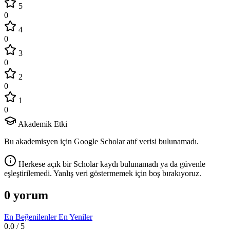
5
0
4
0
3
0
2
0
1
0
Akademik Etki
Bu akademisyen için Google Scholar atıf verisi bulunamadı.
Herkese açık bir Scholar kaydı bulunamadı ya da güvenle
eşleştirilemedi. Yanlış veri göstermemek için boş bırakıyoruz.
0 yorum
En Beğenilenler
En Yeniler
0.0
/ 5