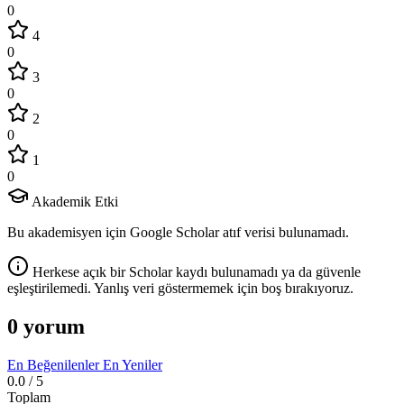
0
4
0
3
0
2
0
1
0
Akademik Etki
Bu akademisyen için Google Scholar atıf verisi bulunamadı.
Herkese açık bir Scholar kaydı bulunamadı ya da güvenle
eşleştirilemedi. Yanlış veri göstermemek için boş bırakıyoruz.
0 yorum
En Beğenilenler
En Yeniler
0.0
/ 5
Toplam