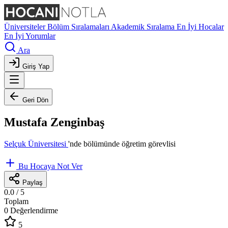
Üniversiteler
Bölüm Sıralamaları
Akademik Sıralama
En İyi Hocalar
En İyi Yorumlar
Ara
Giriş Yap
Geri Dön
Mustafa Zenginbaş
Selçuk Üniversitesi
'nde
bölümünde öğretim görevlisi
Bu Hocaya Not Ver
Paylaş
0.0
/ 5
Toplam
0 Değerlendirme
5