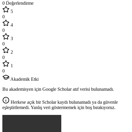
0 Değerlendirme
5
0
4
0
3
0
2
0
1
0
Akademik Etki
Bu akademisyen için Google Scholar atıf verisi bulunamadı.
Herkese açık bir Scholar kaydı bulunamadı ya da güvenle
eşleştirilemedi. Yanlış veri göstermemek için boş bırakıyoruz.