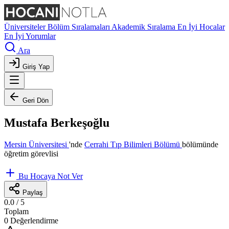
Üniversiteler
Bölüm Sıralamaları
Akademik Sıralama
En İyi Hocalar
En İyi Yorumlar
Ara
Giriş Yap
Geri Dön
Mustafa Berkeşoğlu
Mersin Üniversitesi
'nde
Cerrahi Tıp Bilimleri Bölümü
bölümünde
öğretim görevlisi
Bu Hocaya Not Ver
Paylaş
0.0
/ 5
Toplam
0 Değerlendirme