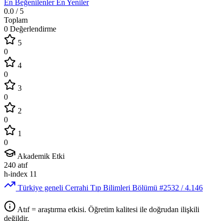
En Beğenilenler
En Yeniler
0.0
/ 5
Toplam
0 Değerlendirme
5
0
4
0
3
0
2
0
1
0
Akademik Etki
240
atıf
h-index
11
Türkiye geneli Cerrahi Tıp Bilimleri Bölümü
#2532
/ 4.146
Atıf = araştırma etkisi. Öğretim kalitesi ile doğrudan ilişkili
değildir.