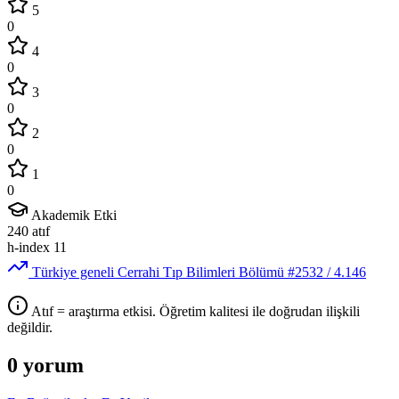
5
0
4
0
3
0
2
0
1
0
Akademik Etki
240
atıf
h-index
11
Türkiye geneli Cerrahi Tıp Bilimleri Bölümü
#2532
/ 4.146
Atıf = araştırma etkisi. Öğretim kalitesi ile doğrudan ilişkili
değildir.
0 yorum