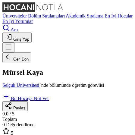
Üniversiteler
Bölüm Sıralamaları
Akademik Sıralama
En İyi Hocalar
En İyi Yorumlar
Ara
Giriş Yap
Geri Dön
Mürsel Kaya
Selçuk Üniversitesi
'nde
bölümünde öğretim görevlisi
Bu Hocaya Not Ver
Paylaş
0.0
/ 5
Toplam
0 Değerlendirme
5