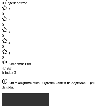
0 Değerlendirme
5
0
4
0
3
0
2
0
1
0
Akademik Etki
47
atıf
h-index
3
Atıf = araştırma etkisi. Öğretim kalitesi ile doğrudan ilişkili
değildir.