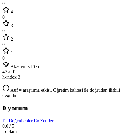
0
4
0
3
0
2
0
1
0
Akademik Etki
47
atıf
h-index
3
Atıf = araştırma etkisi. Öğretim kalitesi ile doğrudan ilişkili
değildir.
0 yorum
En Beğenilenler
En Yeniler
0.0
/ 5
Toplam