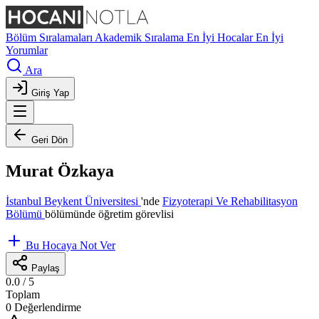
Bölüm Sıralamaları
Akademik Sıralama
En İyi Hocalar
En İyi
Yorumlar
Ara
Giriş Yap
Geri Dön
Murat Özkaya
İstanbul Beykent Üniversitesi
'nde
Fizyoterapi Ve Rehabilitasyon
Bölümü
bölümünde öğretim görevlisi
Bu Hocaya Not Ver
Paylaş
0.0
/ 5
Toplam
0 Değerlendirme