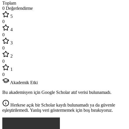
Toplam
0 Değerlendirme
5
0
4
0
3
0
2
0
1
0
Akademik Etki
Bu akademisyen için Google Scholar atıf verisi bulunamadı.
Herkese açık bir Scholar kaydı bulunamadı ya da güvenle
eşleştirilemedi. Yanlış veri göstermemek için boş bırakıyoruz.