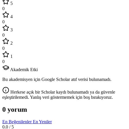
5
0
4
0
3
0
2
0
1
0
Akademik Etki
Bu akademisyen için Google Scholar atıf verisi bulunamadı.
Herkese açık bir Scholar kaydı bulunamadı ya da güvenle
eşleştirilemedi. Yanlış veri göstermemek için boş bırakıyoruz.
0 yorum
En Beğenilenler
En Yeniler
0.0
/ 5