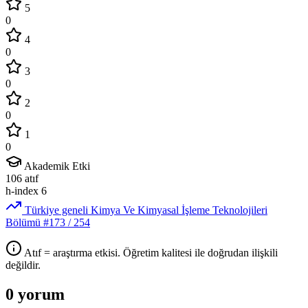
5
0
4
0
3
0
2
0
1
0
Akademik Etki
106
atıf
h-index
6
Türkiye geneli Kimya Ve Kimyasal İşleme Teknolojileri
Bölümü
#173
/ 254
Atıf = araştırma etkisi. Öğretim kalitesi ile doğrudan ilişkili
değildir.
0 yorum