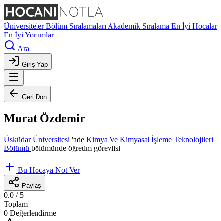
Üniversiteler
Bölüm Sıralamaları
Akademik Sıralama
En İyi Hocalar
En İyi Yorumlar
Ara
Giriş Yap
Geri Dön
Murat Özdemir
Üsküdar Üniversitesi
'nde
Kimya Ve Kimyasal İşleme Teknolojileri
Bölümü
bölümünde öğretim görevlisi
Bu Hocaya Not Ver
Paylaş
0.0
/ 5
Toplam
0 Değerlendirme