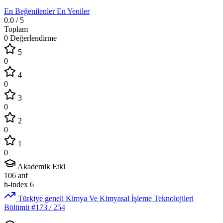
En Beğenilenler
En Yeniler
0.0
/ 5
Toplam
0 Değerlendirme
5
0
4
0
3
0
2
0
1
0
Akademik Etki
106
atıf
h-index
6
Türkiye geneli Kimya Ve Kimyasal İşleme Teknolojileri
Bölümü
#173
/ 254