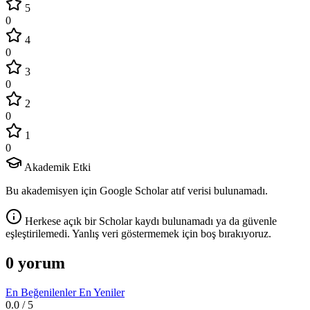
5
0
4
0
3
0
2
0
1
0
Akademik Etki
Bu akademisyen için Google Scholar atıf verisi bulunamadı.
Herkese açık bir Scholar kaydı bulunamadı ya da güvenle
eşleştirilemedi. Yanlış veri göstermemek için boş bırakıyoruz.
0 yorum
En Beğenilenler
En Yeniler
0.0
/ 5