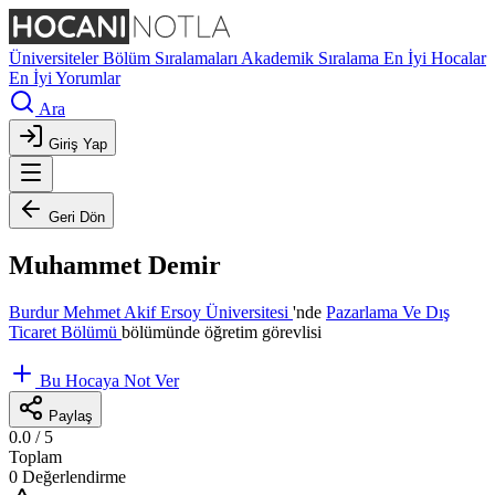
Üniversiteler
Bölüm Sıralamaları
Akademik Sıralama
En İyi Hocalar
En İyi Yorumlar
Ara
Giriş Yap
Geri Dön
Muhammet Demir
Burdur Mehmet Akif Ersoy Üniversitesi
'nde
Pazarlama Ve Dış
Ticaret Bölümü
bölümünde öğretim görevlisi
Bu Hocaya Not Ver
Paylaş
0.0
/ 5
Toplam
0 Değerlendirme