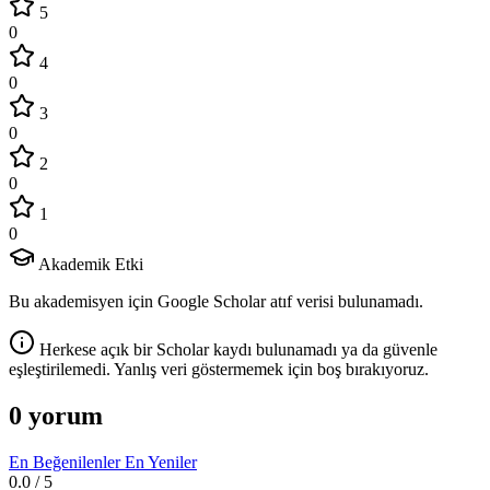
5
0
4
0
3
0
2
0
1
0
Akademik Etki
Bu akademisyen için Google Scholar atıf verisi bulunamadı.
Herkese açık bir Scholar kaydı bulunamadı ya da güvenle
eşleştirilemedi. Yanlış veri göstermemek için boş bırakıyoruz.
0 yorum
En Beğenilenler
En Yeniler
0.0
/ 5