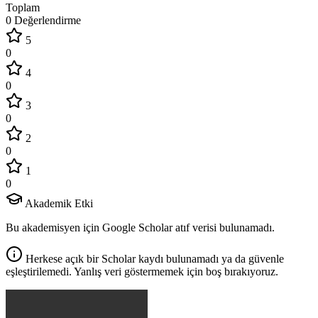
Toplam
0 Değerlendirme
5
0
4
0
3
0
2
0
1
0
Akademik Etki
Bu akademisyen için Google Scholar atıf verisi bulunamadı.
Herkese açık bir Scholar kaydı bulunamadı ya da güvenle
eşleştirilemedi. Yanlış veri göstermemek için boş bırakıyoruz.