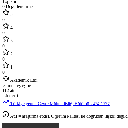
Toplam
0 Değerlendirme
5
0
4
0
3
0
2
0
1
0
Akademik Etki
tahmini eşleşme
112
atıf
h-index
0
Türkiye geneli Çevre Mühendisliği Bölümü
#474
/ 577
Atıf = araştırma etkisi. Öğretim kalitesi ile doğrudan ilişkili değildi