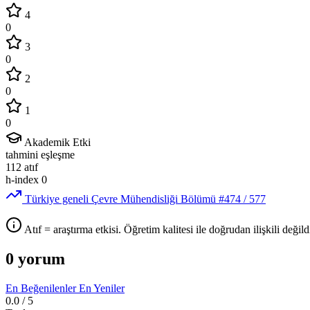
4
0
3
0
2
0
1
0
Akademik Etki
tahmini eşleşme
112
atıf
h-index
0
Türkiye geneli Çevre Mühendisliği Bölümü
#474
/ 577
Atıf = araştırma etkisi. Öğretim kalitesi ile doğrudan ilişkili değildi
0 yorum
En Beğenilenler
En Yeniler
0.0
/ 5