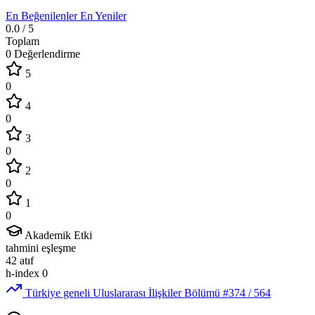
En Beğenilenler
En Yeniler
0.0
/ 5
Toplam
0 Değerlendirme
5
0
4
0
3
0
2
0
1
0
Akademik Etki
tahmini eşleşme
42
atıf
h-index
0
Türkiye geneli Uluslararası İlişkiler Bölümü
#374
/ 564