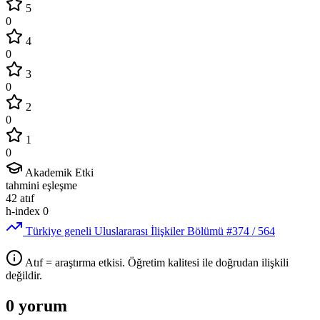
5
0
4
0
3
0
2
0
1
0
Akademik Etki
tahmini eşleşme
42
atıf
h-index
0
Türkiye geneli Uluslararası İlişkiler Bölümü
#374
/ 564
Atıf = araştırma etkisi. Öğretim kalitesi ile doğrudan ilişkili
değildir.
0 yorum