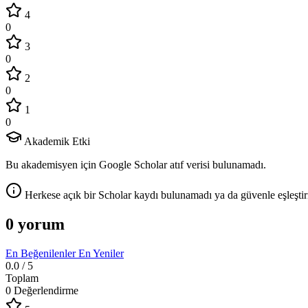
4
0
3
0
2
0
1
0
Akademik Etki
Bu akademisyen için Google Scholar atıf verisi bulunamadı.
Herkese açık bir Scholar kaydı bulunamadı ya da güvenle eşleştir
0 yorum
En Beğenilenler
En Yeniler
0.0
/ 5
Toplam
0 Değerlendirme