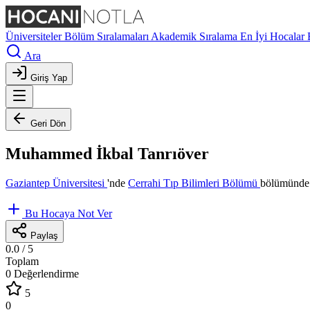
Üniversiteler
Bölüm Sıralamaları
Akademik Sıralama
En İyi Hocalar
Ara
Giriş Yap
Geri Dön
Muhammed İkbal Tanrıöver
Gaziantep Üniversitesi
'nde
Cerrahi Tıp Bilimleri Bölümü
bölümünde 
Bu Hocaya Not Ver
Paylaş
0.0
/ 5
Toplam
0 Değerlendirme
5
0