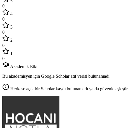
5
0
4
0
3
0
2
0
1
0
Akademik Etki
Bu akademisyen için Google Scholar atıf verisi bulunamadı.
Herkese açık bir Scholar kaydı bulunamadı ya da güvenle eşleştir