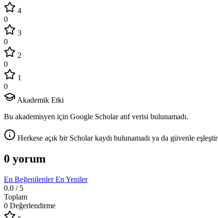
4
0
3
0
2
0
1
0
Akademik Etki
Bu akademisyen için Google Scholar atıf verisi bulunamadı.
Herkese açık bir Scholar kaydı bulunamadı ya da güvenle eşleştir
0 yorum
En Beğenilenler
En Yeniler
0.0
/ 5
Toplam
0 Değerlendirme