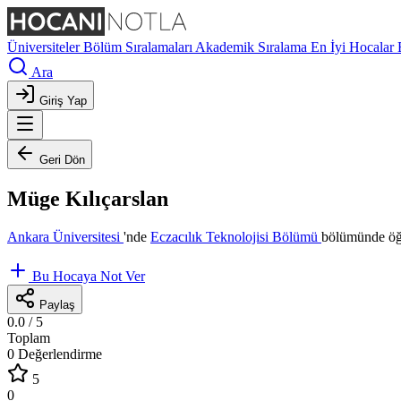
Üniversiteler
Bölüm Sıralamaları
Akademik Sıralama
En İyi Hocalar
Ara
Giriş Yap
Geri Dön
Müge Kılıçarslan
Ankara Üniversitesi
'nde
Eczacılık Teknolojisi Bölümü
bölümünde öğr
Bu Hocaya Not Ver
Paylaş
0.0
/ 5
Toplam
0 Değerlendirme
5
0