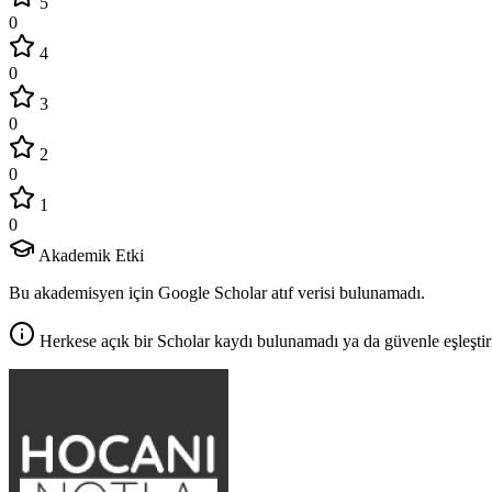
5
0
4
0
3
0
2
0
1
0
Akademik Etki
Bu akademisyen için Google Scholar atıf verisi bulunamadı.
Herkese açık bir Scholar kaydı bulunamadı ya da güvenle eşleştir