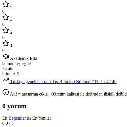
4
0
3
0
2
0
1
0
Akademik Etki
tahmini eşleşme
74
atıf
h-index
5
Türkiye geneli Cerrahi Tıp Bilimleri Bölümü
#3321
/ 4.146
Atıf = araştırma etkisi. Öğretim kalitesi ile doğrudan ilişkili değildi
0 yorum
En Beğenilenler
En Yeniler
0.0
/ 5