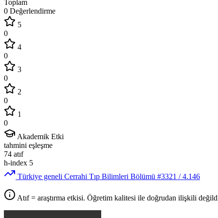
Toplam
0 Değerlendirme
5
0
4
0
3
0
2
0
1
0
Akademik Etki
tahmini eşleşme
74
atıf
h-index
5
Türkiye geneli Cerrahi Tıp Bilimleri Bölümü
#3321
/ 4.146
Atıf = araştırma etkisi. Öğretim kalitesi ile doğrudan ilişkili değildi