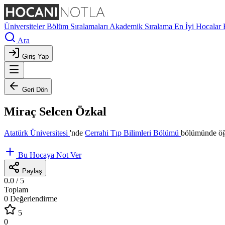
Üniversiteler
Bölüm Sıralamaları
Akademik Sıralama
En İyi Hocalar
Ara
Giriş Yap
Geri Dön
Miraç Selcen Özkal
Atatürk Üniversitesi
'nde
Cerrahi Tıp Bilimleri Bölümü
bölümünde öğr
Bu Hocaya Not Ver
Paylaş
0.0
/ 5
Toplam
0 Değerlendirme
5
0