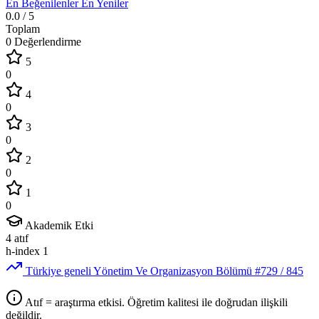
En Beğenilenler
En Yeniler
0.0
/ 5
Toplam
0 Değerlendirme
5
0
4
0
3
0
2
0
1
0
Akademik Etki
4
atıf
h-index
1
Türkiye geneli Yönetim Ve Organizasyon Bölümü
#729
/ 845
Atıf = araştırma etkisi. Öğretim kalitesi ile doğrudan ilişkili
değildir.