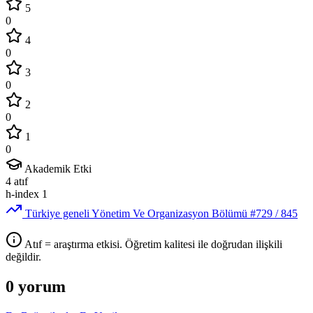
5
0
4
0
3
0
2
0
1
0
Akademik Etki
4
atıf
h-index
1
Türkiye geneli Yönetim Ve Organizasyon Bölümü
#729
/ 845
Atıf = araştırma etkisi. Öğretim kalitesi ile doğrudan ilişkili
değildir.
0 yorum