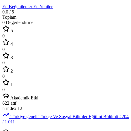
En Beğenilenler
En Yeniler
0.0
/ 5
Toplam
0 Değerlendirme
5
0
4
0
3
0
2
0
1
0
Akademik Etki
622
atıf
h-index
12
Türkiye geneli Türkçe Ve Sosyal Bilimler Eğitimi Bölümü
#204
/ 1.011