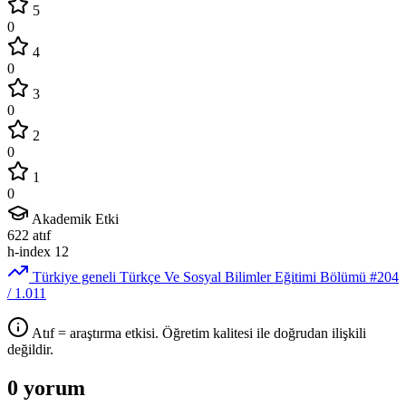
5
0
4
0
3
0
2
0
1
0
Akademik Etki
622
atıf
h-index
12
Türkiye geneli Türkçe Ve Sosyal Bilimler Eğitimi Bölümü
#204
/ 1.011
Atıf = araştırma etkisi. Öğretim kalitesi ile doğrudan ilişkili
değildir.
0 yorum