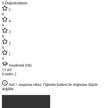
0 Değerlendirme
5
0
4
0
3
0
2
0
1
0
Akademik Etki
13
atıf
h-index
2
Atıf = araştırma etkisi. Öğretim kalitesi ile doğrudan ilişkili
değildir.