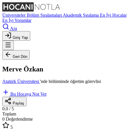
Üniversiteler
Bölüm Sıralamaları
Akademik Sıralama
En İyi Hocalar
En İyi Yorumlar
Ara
Giriş Yap
Geri Dön
Merve Özkan
Atatürk Üniversitesi
'nde
bölümünde öğretim görevlisi
Bu Hocaya Not Ver
Paylaş
0.0
/ 5
Toplam
0 Değerlendirme
5