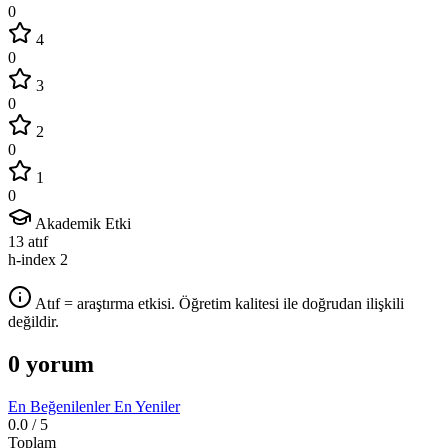
0
4
0
3
0
2
0
1
0
Akademik Etki
13
atıf
h-index
2
Atıf = araştırma etkisi. Öğretim kalitesi ile doğrudan ilişkili
değildir.
0 yorum
En Beğenilenler
En Yeniler
0.0
/ 5
Toplam