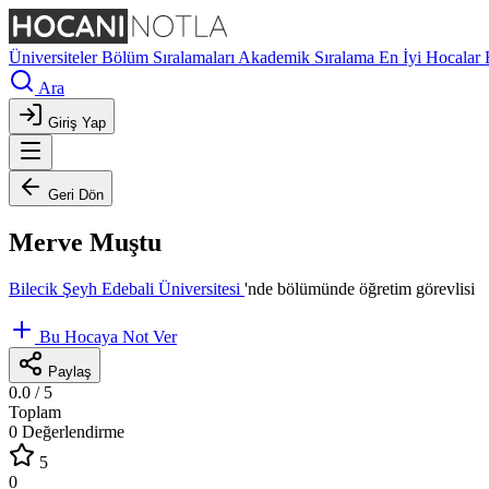
Üniversiteler
Bölüm Sıralamaları
Akademik Sıralama
En İyi Hocalar
Ara
Giriş Yap
Geri Dön
Merve Muştu
Bilecik Şeyh Edebali Üniversitesi
'nde
bölümünde öğretim görevlisi
Bu Hocaya Not Ver
Paylaş
0.0
/ 5
Toplam
0 Değerlendirme
5
0