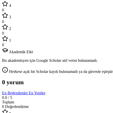
4
0
3
0
2
0
1
0
Akademik Etki
Bu akademisyen için Google Scholar atıf verisi bulunamadı.
Herkese açık bir Scholar kaydı bulunamadı ya da güvenle eşleştir
0 yorum
En Beğenilenler
En Yeniler
0.0
/ 5
Toplam
0 Değerlendirme