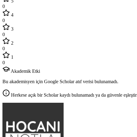
5
0
4
0
3
0
2
0
1
0
Akademik Etki
Bu akademisyen için Google Scholar atıf verisi bulunamadı.
Herkese açık bir Scholar kaydı bulunamadı ya da güvenle eşleştir