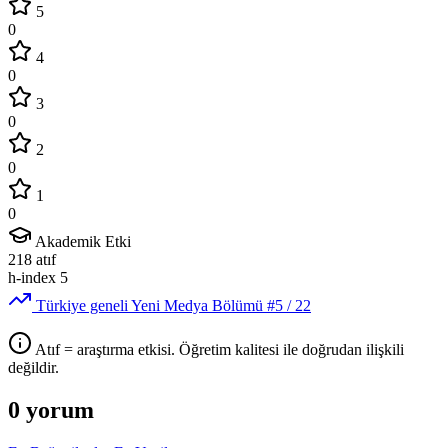
5
0
4
0
3
0
2
0
1
0
Akademik Etki
218
atıf
h-index
5
Türkiye geneli Yeni Medya Bölümü
#5
/ 22
Atıf = araştırma etkisi. Öğretim kalitesi ile doğrudan ilişkili
değildir.
0 yorum