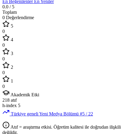
En Beğenilenler
En Yeniler
0.0
/ 5
Toplam
0 Değerlendirme
5
0
4
0
3
0
2
0
1
0
Akademik Etki
218
atıf
h-index
5
Türkiye geneli Yeni Medya Bölümü
#5
/ 22
Atıf = araştırma etkisi. Öğretim kalitesi ile doğrudan ilişkili
değildir.