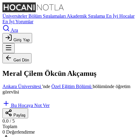
Üniversiteler
Bölüm Sıralamaları
Akademik Sıralama
En İyi Hocalar
En İyi Yorumlar
Ara
Giriş Yap
Geri Dön
Meral Çilem Ökcün Akçamuş
Ankara Üniversitesi
'nde
Özel Eğitim Bölümü
bölümünde öğretim
görevlisi
Bu Hocaya Not Ver
Paylaş
0.0
/ 5
Toplam
0 Değerlendirme