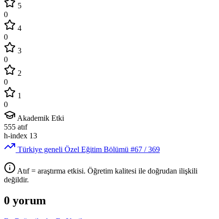
5
0
4
0
3
0
2
0
1
0
Akademik Etki
555
atıf
h-index
13
Türkiye geneli Özel Eğitim Bölümü
#67
/ 369
Atıf = araştırma etkisi. Öğretim kalitesi ile doğrudan ilişkili
değildir.
0 yorum