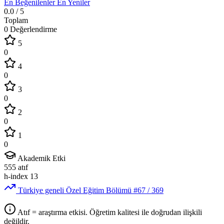
En Beğenilenler
En Yeniler
0.0
/ 5
Toplam
0 Değerlendirme
5
0
4
0
3
0
2
0
1
0
Akademik Etki
555
atıf
h-index
13
Türkiye geneli Özel Eğitim Bölümü
#67
/ 369
Atıf = araştırma etkisi. Öğretim kalitesi ile doğrudan ilişkili
değildir.