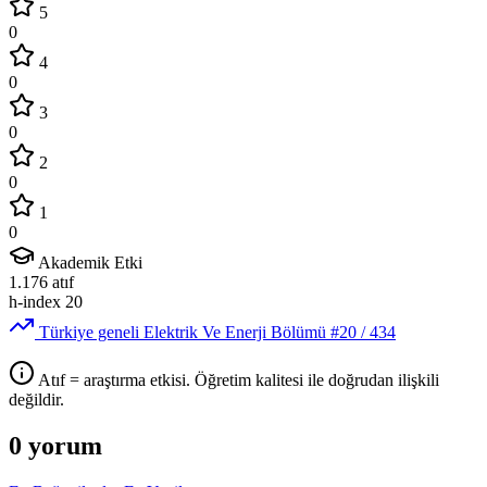
5
0
4
0
3
0
2
0
1
0
Akademik Etki
1.176
atıf
h-index
20
Türkiye geneli Elektrik Ve Enerji Bölümü
#20
/ 434
Atıf = araştırma etkisi. Öğretim kalitesi ile doğrudan ilişkili
değildir.
0 yorum