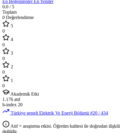
En Beğenilenler
En Yeniler
0.0
/ 5
Toplam
0 Değerlendirme
5
0
4
0
3
0
2
0
1
0
Akademik Etki
1.176
atıf
h-index
20
Türkiye geneli Elektrik Ve Enerji Bölümü
#20
/ 434
Atıf = araştırma etkisi. Öğretim kalitesi ile doğrudan ilişkili
değildir.