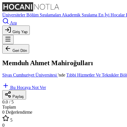
Üniversiteler
Bölüm Sıralamaları
Akademik Sıralama
En İyi Hocalar
Ara
Giriş Yap
Geri Dön
Memduh Ahmet Mahiroğulları
Sivas Cumhuriyet Üniversitesi
'nde
Tıbbi Hizmetler Ve Teknikler B
Bu Hocaya Not Ver
Paylaş
0.0
/ 5
Toplam
0 Değerlendirme
5
0