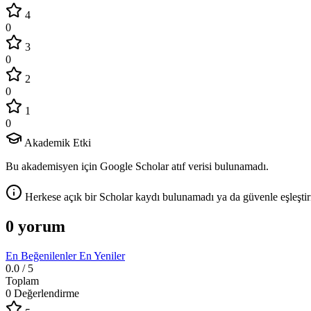
4
0
3
0
2
0
1
0
Akademik Etki
Bu akademisyen için Google Scholar atıf verisi bulunamadı.
Herkese açık bir Scholar kaydı bulunamadı ya da güvenle eşleştir
0 yorum
En Beğenilenler
En Yeniler
0.0
/ 5
Toplam
0 Değerlendirme