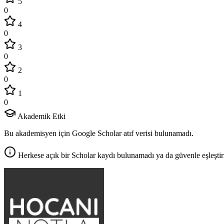
5
0
4
0
3
0
2
0
1
0
Akademik Etki
Bu akademisyen için Google Scholar atıf verisi bulunamadı.
Herkese açık bir Scholar kaydı bulunamadı ya da güvenle eşleştir