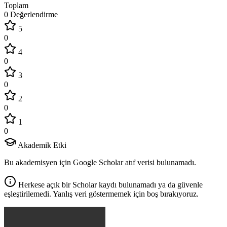
Toplam
0 Değerlendirme
5
0
4
0
3
0
2
0
1
0
Akademik Etki
Bu akademisyen için Google Scholar atıf verisi bulunamadı.
Herkese açık bir Scholar kaydı bulunamadı ya da güvenle
eşleştirilemedi. Yanlış veri göstermemek için boş bırakıyoruz.