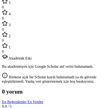
5
0
4
0
3
0
2
0
1
0
Akademik Etki
Bu akademisyen için Google Scholar atıf verisi bulunamadı.
Herkese açık bir Scholar kaydı bulunamadı ya da güvenle
eşleştirilemedi. Yanlış veri göstermemek için boş bırakıyoruz.
0 yorum
En Beğenilenler
En Yeniler
0.0
/ 5