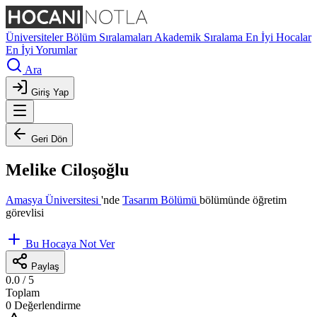
Üniversiteler
Bölüm Sıralamaları
Akademik Sıralama
En İyi Hocalar
En İyi Yorumlar
Ara
Giriş Yap
Geri Dön
Melike Ciloşoğlu
Amasya Üniversitesi
'nde
Tasarım Bölümü
bölümünde öğretim
görevlisi
Bu Hocaya Not Ver
Paylaş
0.0
/ 5
Toplam
0 Değerlendirme