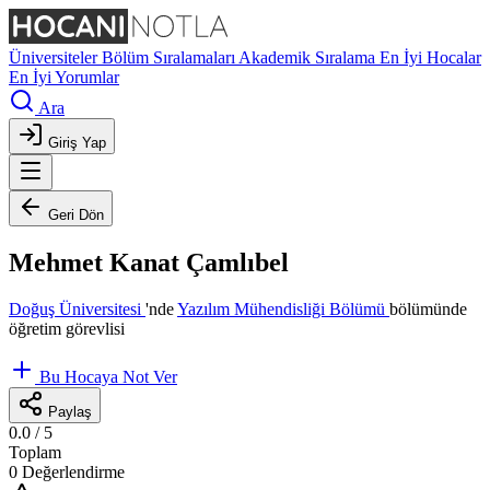
Üniversiteler
Bölüm Sıralamaları
Akademik Sıralama
En İyi Hocalar
En İyi Yorumlar
Ara
Giriş Yap
Geri Dön
Mehmet Kanat Çamlıbel
Doğuş Üniversitesi
'nde
Yazılım Mühendisliği Bölümü
bölümünde
öğretim görevlisi
Bu Hocaya Not Ver
Paylaş
0.0
/ 5
Toplam
0 Değerlendirme