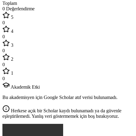
Toplam
0 Değerlendirme
5
0
4
0
3
0
2
0
1
0
Akademik Etki
Bu akademisyen için Google Scholar atıf verisi bulunamadı.
Herkese açık bir Scholar kaydı bulunamadı ya da güvenle
eşleştirilemedi. Yanlış veri göstermemek için boş bırakıyoruz.