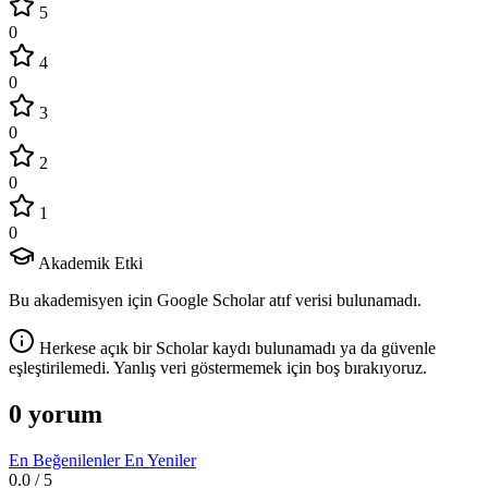
5
0
4
0
3
0
2
0
1
0
Akademik Etki
Bu akademisyen için Google Scholar atıf verisi bulunamadı.
Herkese açık bir Scholar kaydı bulunamadı ya da güvenle
eşleştirilemedi. Yanlış veri göstermemek için boş bırakıyoruz.
0 yorum
En Beğenilenler
En Yeniler
0.0
/ 5