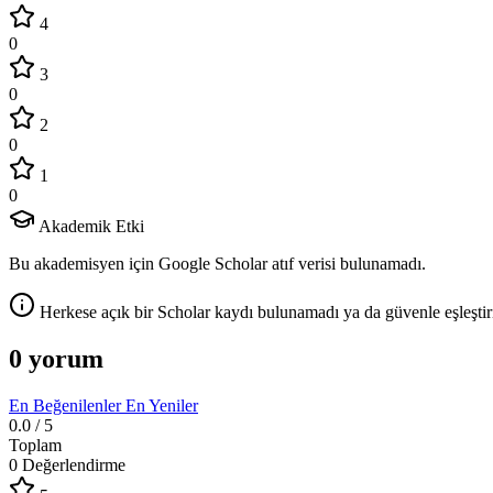
4
0
3
0
2
0
1
0
Akademik Etki
Bu akademisyen için Google Scholar atıf verisi bulunamadı.
Herkese açık bir Scholar kaydı bulunamadı ya da güvenle eşleştir
0 yorum
En Beğenilenler
En Yeniler
0.0
/ 5
Toplam
0 Değerlendirme