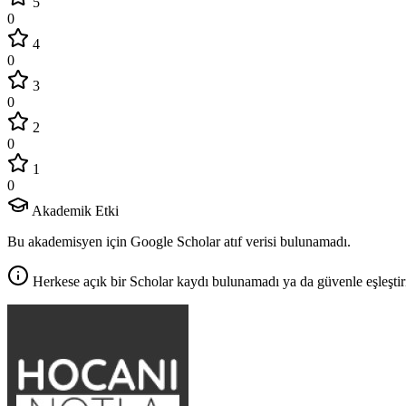
5
0
4
0
3
0
2
0
1
0
Akademik Etki
Bu akademisyen için Google Scholar atıf verisi bulunamadı.
Herkese açık bir Scholar kaydı bulunamadı ya da güvenle eşleştir