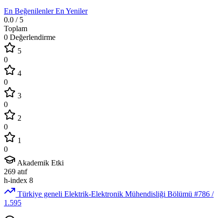
En Beğenilenler
En Yeniler
0.0
/ 5
Toplam
0 Değerlendirme
5
0
4
0
3
0
2
0
1
0
Akademik Etki
269
atıf
h-index
8
Türkiye geneli Elektrik-Elektronik Mühendisliği Bölümü
#786
/
1.595