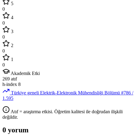
5
0
4
0
3
0
2
0
1
0
Akademik Etki
269
atıf
h-index
8
Türkiye geneli Elektrik-Elektronik Mühendisliği Bölümü
#786
/
1.595
Atıf = araştırma etkisi. Öğretim kalitesi ile doğrudan ilişkili
değildir.
0 yorum