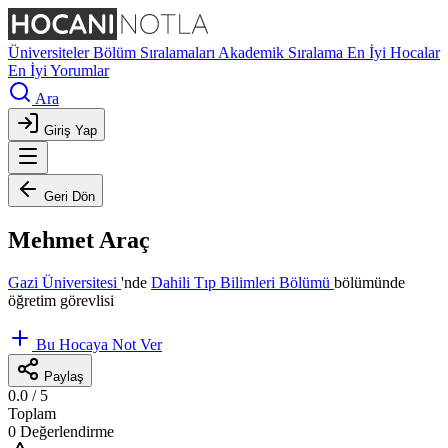
Üniversiteler
Bölüm Sıralamaları
Akademik Sıralama
En İyi Hocalar
En İyi Yorumlar
Ara
Giriş Yap
Geri Dön
Mehmet Araç
Gazi Üniversitesi
'nde
Dahili Tıp Bilimleri Bölümü
bölümünde
öğretim görevlisi
Bu Hocaya Not Ver
Paylaş
0.0
/ 5
Toplam
0 Değerlendirme