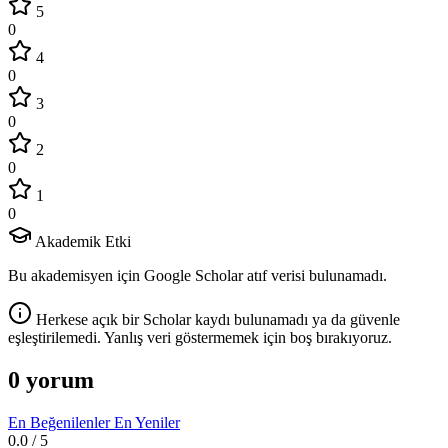
5
0
4
0
3
0
2
0
1
0
Akademik Etki
Bu akademisyen için Google Scholar atıf verisi bulunamadı.
Herkese açık bir Scholar kaydı bulunamadı ya da güvenle
eşleştirilemedi. Yanlış veri göstermemek için boş bırakıyoruz.
0 yorum
En Beğenilenler
En Yeniler
0.0
/ 5