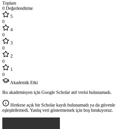
Toplam
0 Değerlendirme
5
0
4
0
3
0
2
0
1
0
Akademik Etki
Bu akademisyen için Google Scholar atıf verisi bulunamadı.
Herkese açık bir Scholar kaydı bulunamadı ya da güvenle
eşleştirilemedi. Yanlış veri göstermemek için boş bırakıyoruz.