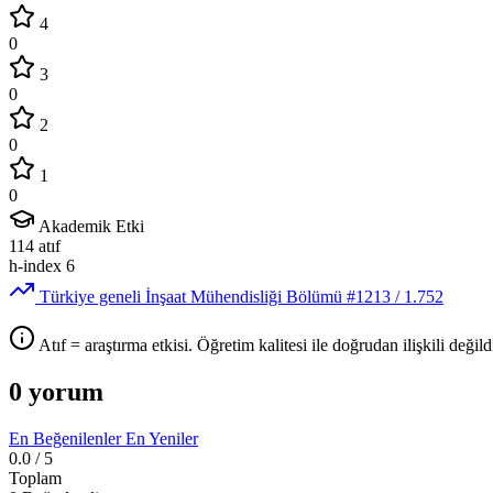
4
0
3
0
2
0
1
0
Akademik Etki
114
atıf
h-index
6
Türkiye geneli İnşaat Mühendisliği Bölümü
#1213
/ 1.752
Atıf = araştırma etkisi. Öğretim kalitesi ile doğrudan ilişkili değildi
0 yorum
En Beğenilenler
En Yeniler
0.0
/ 5
Toplam