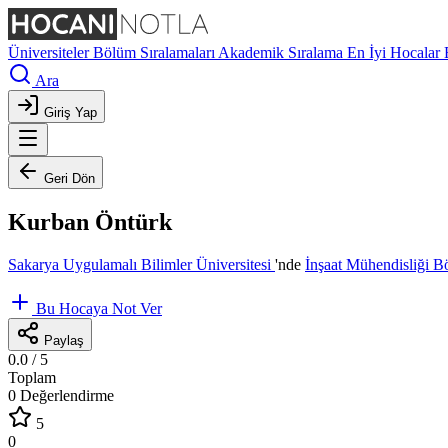
Üniversiteler
Bölüm Sıralamaları
Akademik Sıralama
En İyi Hocalar
Ara
Giriş Yap
Geri Dön
Kurban Öntürk
Sakarya Uygulamalı Bilimler Üniversitesi
'nde
İnşaat Mühendisliği 
Bu Hocaya Not Ver
Paylaş
0.0
/ 5
Toplam
0 Değerlendirme
5
0