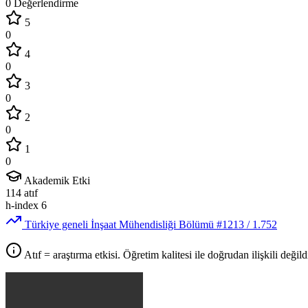
0 Değerlendirme
5
0
4
0
3
0
2
0
1
0
Akademik Etki
114
atıf
h-index
6
Türkiye geneli İnşaat Mühendisliği Bölümü
#1213
/ 1.752
Atıf = araştırma etkisi. Öğretim kalitesi ile doğrudan ilişkili değildi