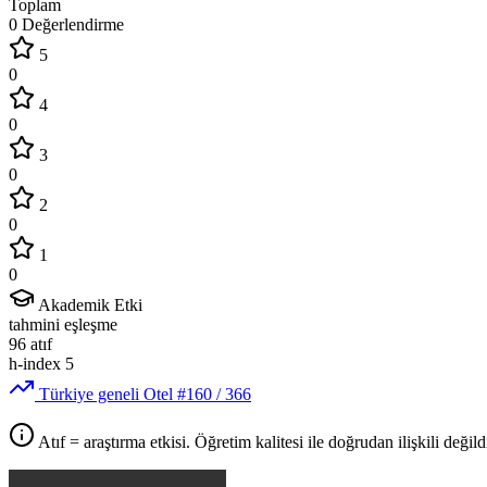
Toplam
0 Değerlendirme
5
0
4
0
3
0
2
0
1
0
Akademik Etki
tahmini eşleşme
96
atıf
h-index
5
Türkiye geneli Otel
#160
/ 366
Atıf = araştırma etkisi. Öğretim kalitesi ile doğrudan ilişkili değildi