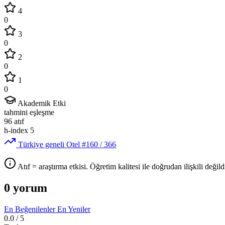
4
0
3
0
2
0
1
0
Akademik Etki
tahmini eşleşme
96
atıf
h-index
5
Türkiye geneli Otel
#160
/ 366
Atıf = araştırma etkisi. Öğretim kalitesi ile doğrudan ilişkili değildi
0 yorum
En Beğenilenler
En Yeniler
0.0
/ 5