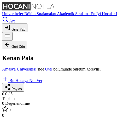
Üniversiteler
Bölüm Sıralamaları
Akademik Sıralama
En İyi Hocalar
Ara
Giriş Yap
Geri Dön
Kenan Pala
Amasya Üniversitesi
'nde
Otel
bölümünde öğretim görevlisi
Bu Hocaya Not Ver
Paylaş
0.0
/ 5
Toplam
0 Değerlendirme
5
0