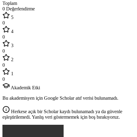
Toplam
0 Değerlendirme
5
0
4
0
3
0
2
0
1
0
Akademik Etki
Bu akademisyen için Google Scholar atıf verisi bulunamadı.
Herkese açık bir Scholar kaydı bulunamadı ya da güvenle
eşleştirilemedi. Yanlış veri göstermemek için boş bırakıyoruz.