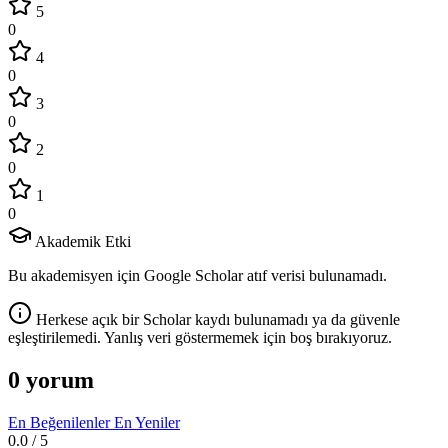
5
0
4
0
3
0
2
0
1
0
Akademik Etki
Bu akademisyen için Google Scholar atıf verisi bulunamadı.
Herkese açık bir Scholar kaydı bulunamadı ya da güvenle
eşleştirilemedi. Yanlış veri göstermemek için boş bırakıyoruz.
0 yorum
En Beğenilenler
En Yeniler
0.0
/ 5