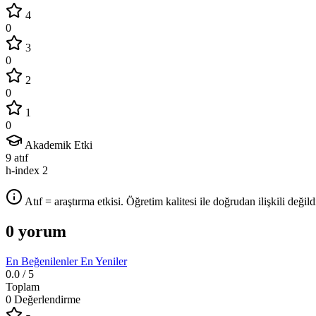
4
0
3
0
2
0
1
0
Akademik Etki
9
atıf
h-index
2
Atıf = araştırma etkisi. Öğretim kalitesi ile doğrudan ilişkili değildi
0 yorum
En Beğenilenler
En Yeniler
0.0
/ 5
Toplam
0 Değerlendirme