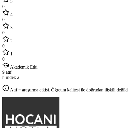
5
0
4
0
3
0
2
0
1
0
Akademik Etki
9
atıf
h-index
2
Atıf = araştırma etkisi. Öğretim kalitesi ile doğrudan ilişkili değildi