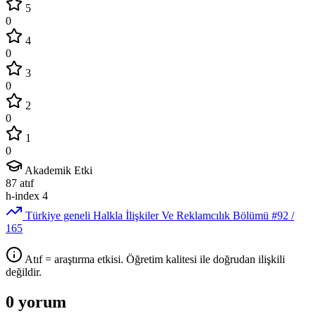
5
0
4
0
3
0
2
0
1
0
Akademik Etki
87
atıf
h-index
4
Türkiye geneli Halkla İlişkiler Ve Reklamcılık Bölümü
#92
/
165
Atıf = araştırma etkisi. Öğretim kalitesi ile doğrudan ilişkili
değildir.
0 yorum