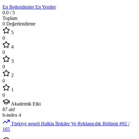
En Beğenilenler
En Yeniler
0.0
/ 5
Toplam
0 Değerlendirme
5
0
4
0
3
0
2
0
1
0
Akademik Etki
87
atıf
h-index
4
Türkiye geneli Halkla İlişkiler Ve Reklamcılık Bölümü
#92
/
165